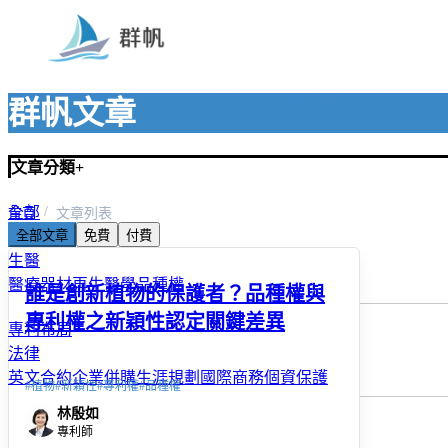
群帆文章
文章分類
+
全部
首頁
文章列表
全部文章
免費
付費
群帆最新消息
生醫
醫療器材
再生醫學
品種權
誰是創新植物的保護者？品種權與
專利權之新穎性認定關鍵差異
專利布局
法律
英文合約
企業併購
生涯規劃
國際商務
個資保護
#
植物
#
新穎性
#
專利權
#
品種權
林殷如
專利師