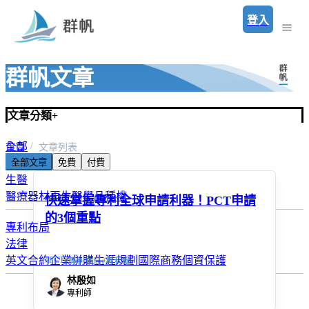
登入
群帆文章
文章分類
+
全部
首頁
文章列表
全部文章
免費
付費
群帆最新消息
生醫
醫療器材
再生醫學
品種權
快速掌握專利全球申請利器！PCT申請
的3個重點
專利布局
法律
英文合約
企業併購
生涯規劃
國際商務
個資保護
#
PCT
#
專利布局
#
專利權
林殷如
專利師