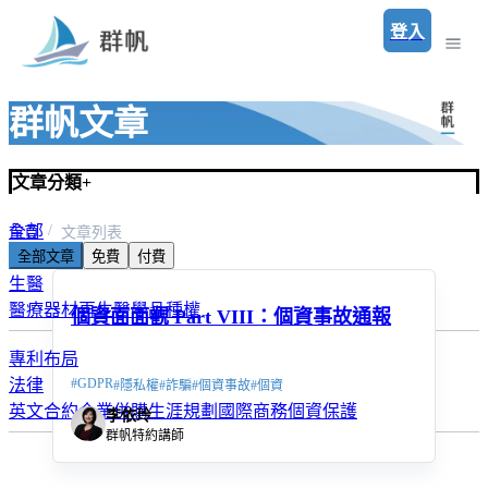
登入
群帆文章
文章分類
+
全部
首頁
文章列表
全部文章
免費
付費
群帆最新消息
生醫
醫療器材
再生醫學
品種權
個資面面觀 Part VIII：個資事故通報
專利布局
法律
#
GDPR
#
隱私權
#
詐騙
#
個資事故
#
個資
英文合約
企業併購
生涯規劃
國際商務
個資保護
李依玲
群帆特約講師